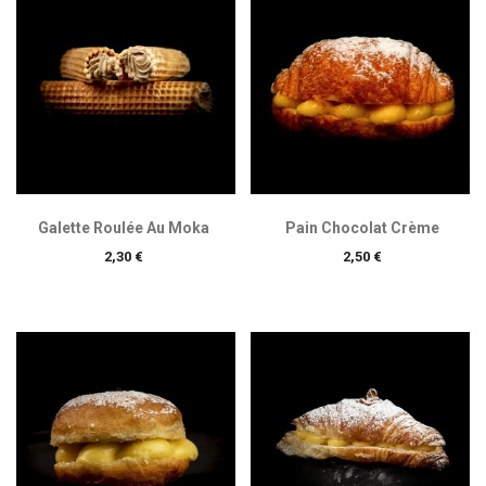
Galette Roulée Au Moka
Pain Chocolat Crème
Prix
Prix
2,30 €
2,50 €