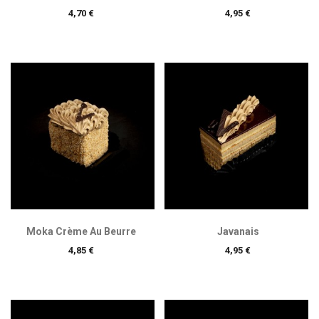
Prix
Prix
4,70 €
4,95 €
Moka Crème Au Beurre
Javanais
Prix
Prix
4,85 €
4,95 €