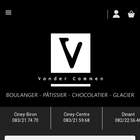
0

Ciney-Biron
Ciney-Centre
Dinant
083/21.74.70
083/21.59.68
082/22.56.4