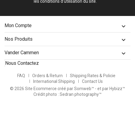
les conditions d'utilisation du site.
Mon Compte

Nos Produits

Vander Cammen

Nous Contactez
FAQ
Orders & Return
Shipping Rates & Policie
International Shipping
Contact Us
© 2026 Site Ecommerce créé par Somweb™
- et par Hybizz™
Crédit photo : Sedran photography™