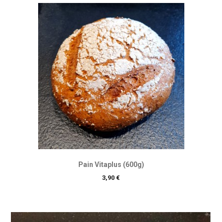
Pain Vitaplus (600g)
Prix
3,90 €