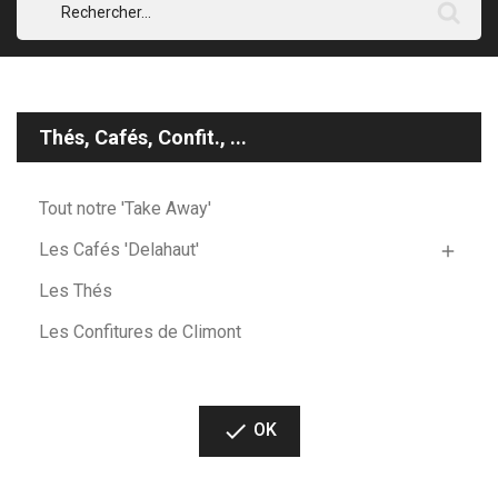
Thés, Cafés, Confit., ...
Tout notre 'Take Away'
Les Cafés 'Delahaut'

Les Thés
Les Confitures de Climont

OK