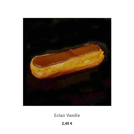
Eclair Vanille
Prix
2,40 €