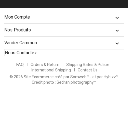
Mon Compte

Nos Produits

Vander Cammen

Nous Contactez
FAQ
Orders & Return
Shipping Rates & Policie
International Shipping
Contact Us
© 2026 Site Ecommerce créé par Somweb™
- et par Hybizz™
Crédit photo : Sedran photography™