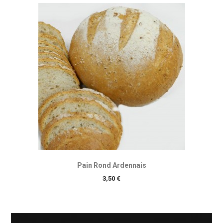
Pain Rond Ardennais
Prix
3,50 €