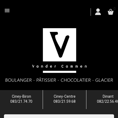
0

Ciney-Biron
Ciney-Centre
Dinant
083/21.74.70
083/21.59.68
082/22.56.4