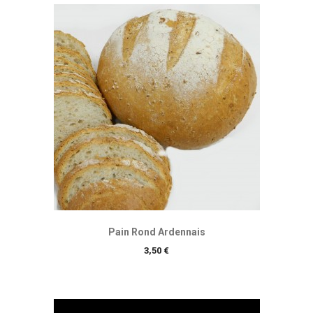
Pain Rond Ardennais
Prix
3,50 €