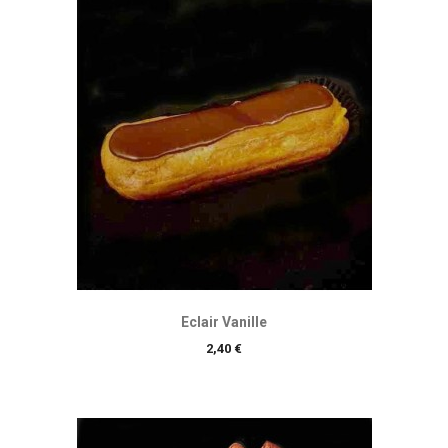
Eclair Vanille
Prix
2,40 €