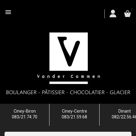
0

Ciney-Biron
Ciney-Centre
Dinant
083/21.74.70
083/21.59.68
082/22.56.4