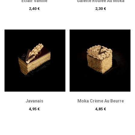
Eclair Vanille
Galette Roulée Au Moka
Prix
Prix
2,40 €
2,30 €
Javanais
Moka Crème Au Beurre
Prix
Prix
4,95 €
4,85 €