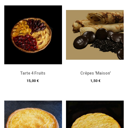
Tarte 4 Fruits
Crêpes 'Maison'
Prix
Prix
15,00 €
1,50 €