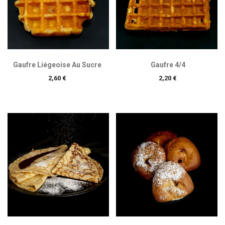
Gaufre Liégeoise Au Sucre
Gaufre 4/4
Prix
Prix
2,60 €
2,20 €