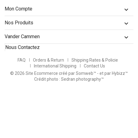
Mon Compte

Nos Produits

Vander Cammen

Nous Contactez
FAQ
Orders & Return
Shipping Rates & Policie
International Shipping
Contact Us
© 2026 Site Ecommerce créé par Somweb™
- et par Hybizz™
Crédit photo : Sedran photography™