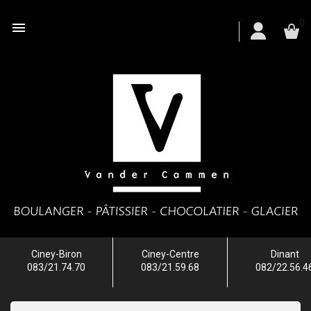
0

Ciney-Biron
Ciney-Centre
Dinant
083/21.74.70
083/21.59.68
082/22.56.4