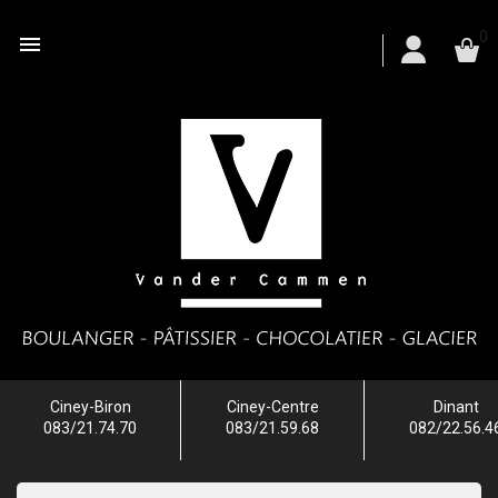
0

Ciney-Biron
Ciney-Centre
Dinant
083/21.74.70
083/21.59.68
082/22.56.4