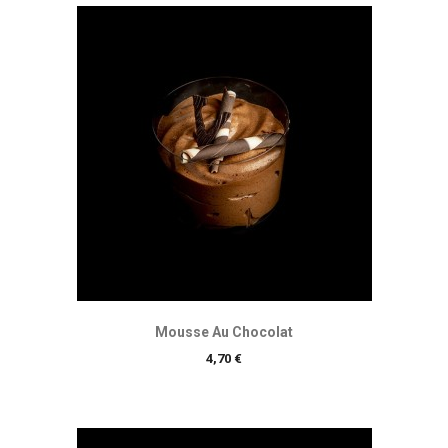
Mousse Au Chocolat
Prix
4,70 €