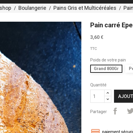
shop
Boulangerie
Pains Gris et Multicéréales
Pain
Pain carré Ep
3,60 €
TTC
Poids de votre pain
Grand 800Gr
Pe
Quantité
AJOUT
Partager
paiement sécuri