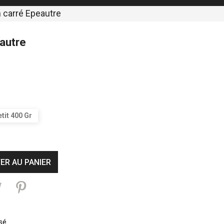
 carré Epeautre
eautre
tit 400 Gr
ER AU PANIER
sé