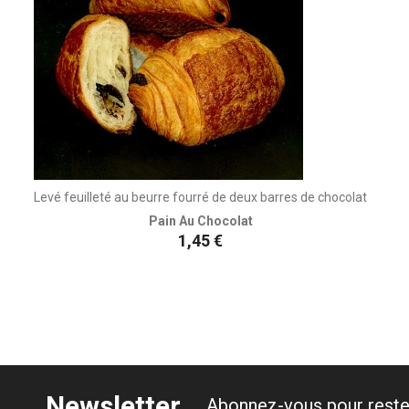
Levé feuilleté au beurre fourré de deux barres de chocolat
Pain Au Chocolat
Prix
1,45 €
Newsletter
Abonnez-vous pour reste