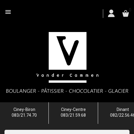
0

Ciney-Biron
Ciney-Centre
Dinant
083/21.74.70
083/21.59.68
082/22.56.4