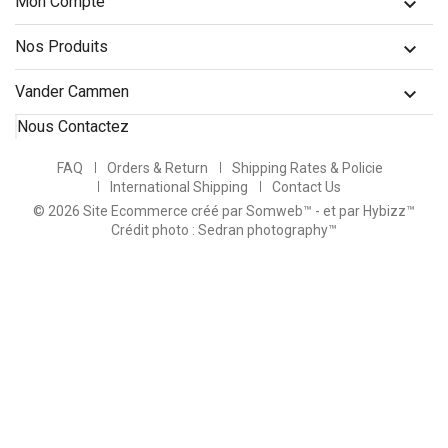
Mon Compte

Nos Produits

Vander Cammen

Nous Contactez
FAQ
Orders & Return
Shipping Rates & Policie
International Shipping
Contact Us
© 2026 Site Ecommerce créé par Somweb™
- et par Hybizz™
Crédit photo : Sedran photography™