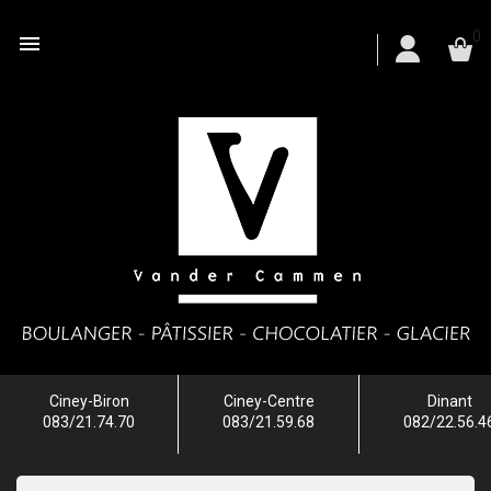
0

Ciney-Biron
Ciney-Centre
Dinant
083/21.74.70
083/21.59.68
082/22.56.4